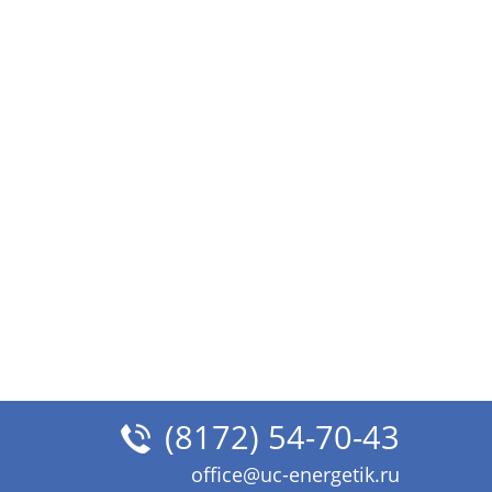
(8172) 54-70-43
office@uc-energetik.ru