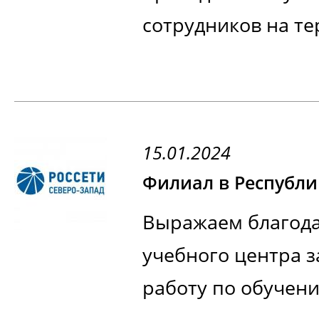
побед!
сотрудников на т
Директор Волого
Карельского филиа
ПАО «Россети Сев
Директор Псковс
оптимизировать з
Котиков
«Россети Северо-
персонала, и, ми
15.01.2024
Долголев
сотрудников от в
должностных обяз
Сотрудники получ
Выражаем благода
смогли усовершен
учебного центра з
способности и по
работу по обучен