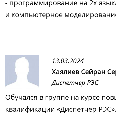
- программирование на 2х языка
и компьютерное моделирование
очень нравится, занятия посещ
удовольствием, а это, в свою оч
профессионализме преподавате
13.03.2024
вовлекать детей в учебный про
Хаялиев Сейран С
для других родителей: если вы 
Диспетчер РЭС
ребёнок на обучение по ИТ-нап
Обучался в группе на курсе по
обязательно рассмотрите Ком
квалификации «Диспетчер РЭС»
"Энергетик" и сделаете правил