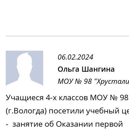
Спасибо большое коллективу уч
особенности - преподавателю -
Владимировичу!! Мне было инт
06.02.2024
познавательно. Хотя, если бы В
Ольга Шангина
вопросом: «Почему предохран
МОУ № 98 "Хрусталик
только в одной фазе? Пришлось
Учащиеся 4-х классов МОУ № 98
голову!» Отметим, что обучени
(г.Вологда) посетили учебный ц
сложного уровня! Диспетчер РЭ
- занятие об Оказании первой
успешно завершил повышение 