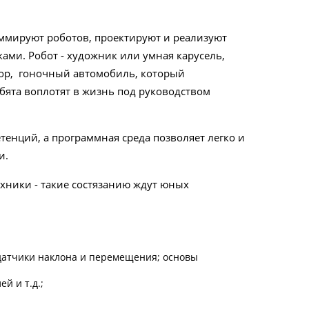
аммируют роботов, проектируют и реализуют
и. Робот - художник или умная карусель,
ор, гоночный автомобиль, который
ребята воплотят в жизнь под руководством
нций, а программная среда позволяет легко и
и.
ехники - такие состязанию ждут юных
 датчики наклона и перемещения; основы
й и т.д.;