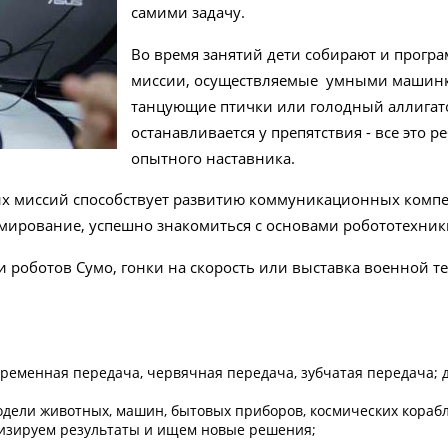
самими задачу.
Во время занятий дети собирают и прогр
миссии, осуществляемые умными машинкам
танцующие птички или голодный аллигат
останавливается у препятствия - все это 
опытного наставника.
х миссий способствует развитию коммуникационных компете
мирование, успешно знакомиться с основами робототехник
и роботов Cумо, гонки на скорость или выставка военной т
 ременная передача, червячная передача, зубчатая передача;
ели животных, машин, бытовых приборов, космических корабле
лизируем результаты и ищем новые решения;