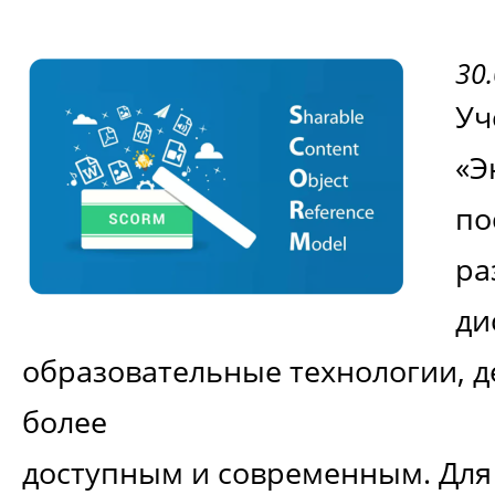
30
Уч
«Э
по
ра
ди
образовательные технологии, д
более
доступным и современным. Для 