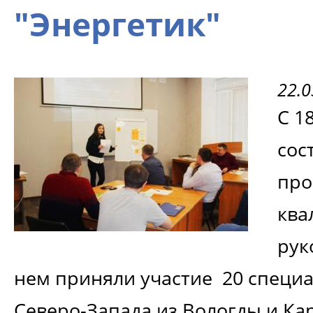
"Энергетик"
22.0
С 1
сос
про
ква
рук
нем приняли участие 20 специ
Северо-Запада из Вологды и Ка